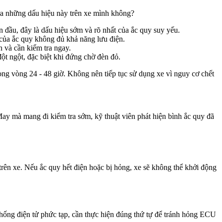
ra những dấu hiệu này trên xe mình không?
 đầu, đây là dấu hiệu sớm và rõ nhất của ắc quy suy yếu.
 của ắc quy không đủ khả năng lưu điện.
 và cần kiểm tra ngay.
đột ngột, đặc biệt khi đứng chờ đèn đỏ.
rong vòng 24 - 48 giờ. Không nên tiếp tục sử dụng xe vì nguy cơ chết
ay mà mang đi kiểm tra sớm, kỹ thuật viên phát hiện bình ắc quy đã
trên xe. Nếu ắc quy hết điện hoặc bị hỏng, xe sẽ không thể khởi động
 thống điện tử phức tạp, cần thực hiện đúng thứ tự để tránh hỏng ECU