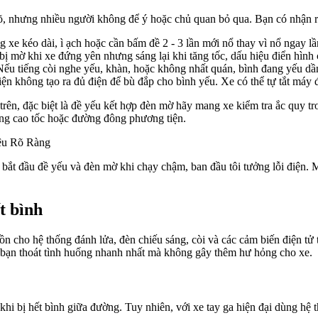
õ, nhưng nhiều người không để ý hoặc chủ quan bỏ qua. Bạn có nhận 
e kéo dài, ì ạch hoặc cần bấm đề 2 - 3 lần mới nổ thay vì nổ ngay lần
 mờ khi xe đứng yên nhưng sáng lại khi tăng tốc, dấu hiệu điển hình
Nếu tiếng còi nghe yếu, khàn, hoặc không nhất quán, bình đang yếu dần
iện không tạo ra đủ điện để bù đắp cho bình yếu. Xe có thể tự tắt máy 
 trên, đặc biệt là đề yếu kết hợp đèn mờ hãy mang xe kiểm tra ắc quy t
ờng cao tốc hoặc đường đông phương tiện.
ắt đầu đề yếu và đèn mờ khi chạy chậm, ban đầu tôi tưởng lỗi điện. M
t bình
n cho hệ thống đánh lửa, đèn chiếu sáng, còi và các cảm biến điện tử 
 bạn thoát tình huống nhanh nhất mà không gây thêm hư hỏng cho xe.
khi bị hết bình giữa đường. Tuy nhiên, với xe tay ga hiện đại dùng hệ