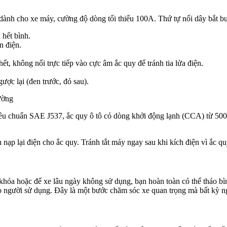
 dành cho xe máy, cường độ dòng tối thiểu 100A. Thứ tự nối dây bắt b
 hết bình.
n điện.
ết, không nối trực tiếp vào cực âm ắc quy để tránh tia lửa điện.
ược lại (đen trước, đỏ sau).
êu chuẩn SAE J537, ắc quy ô tô có dòng khởi động lạnh (CCA) từ 500 
 nạp lại điện cho ắc quy. Tránh tắt máy ngay sau khi kích điện vì ắc qu
khóa hoặc để xe lâu ngày không sử dụng, bạn hoàn toàn có thể tháo bì
o người sử dụng. Đây là một bước chăm sóc xe quan trọng mà bất kỳ n