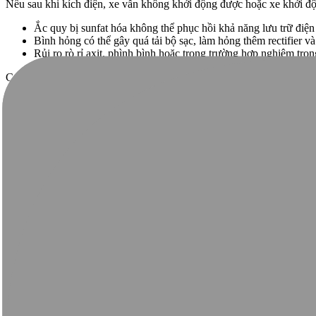
Nếu sau khi kích điện, xe vẫn không khởi động được hoặc xe khởi động
Ắc quy bị sunfat hóa không thể phục hồi khả năng lưu trữ điện
Bình hỏng có thể gây quá tải bộ sạc, làm hỏng thêm rectifier và 
Rủi ro rò rỉ axit, phình bình hoặc trong trường hợp nghiêm trọn
Cách chọn ắc quy thay thế phù hợp:
Xem nhãn trên bình cũ để tìm thông số dung lượng (Ah) và điệ
Xe tay ga phổ thông thường dùng bình 12V 5Ah hoặc 12V 7
Bạn nên ưu tiên thương hiệu ắc quy được nhiều hãng xe tin dù
Nếu xe còn trong thời gian bảo hành, hãy mang xe về đại lý chính h
Những nguyên nhân làm bình ắc quy xe tay
Nhiều người chỉ nghĩ đến chuyện thay bình mà không biết mình đang l
phòng tránh, thay vì chỉ xử lý khi sự cố đã xảy ra. Các chuyên gia 
Nguyên nhân
Giải thích