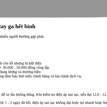
nh ắc quy đôi khi là triệu chứng của vấn đề sâu hơn như cuộn sạc bị c
xe đã hoàn toàn ổn.
tay ga hết bình
 nhiều người thường gặp phải.
 còn tốt nhưng bị kiệt điện
+ 30.000 - 50.000 đồng công lắp
 dung lượng và thương hiệu
ưng đảm bảo linh kiện chính hãng và bảo hành dịch vụ.
 để xe lâu không dùng. Khi kiểm tra điện áp sau sạc, nếu đạt 12.6 - 12
ợc 1 - 2 ngày đã hết, điện áp sau sạc không đạt hoặc tụt nhanh hoặc bìn