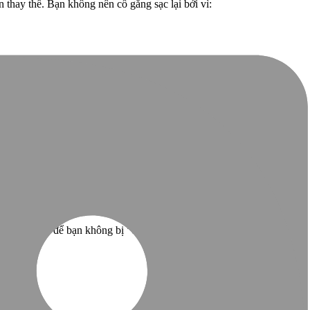
 thay thế. Bạn không nên cố gắng sạc lại bởi vì:
o hành miễn phí theo chính sách của hãng.
ớc đầu tiên để bạn không bị "dính" lại lần nữa, giúp bạn chủ động