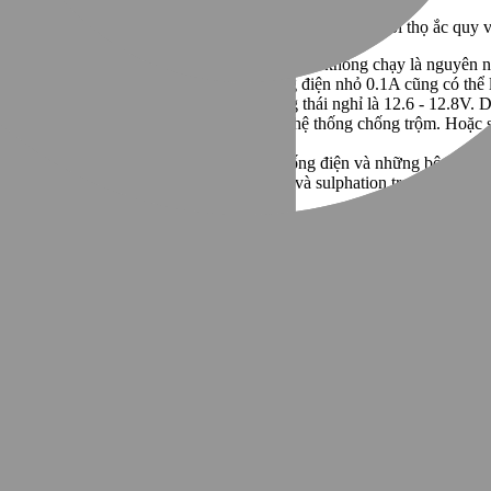
úng. Những thói quen nhỏ dưới đây sẽ giúp kéo dài tuổi thọ ắc quy và 
 để máy phát điện nạp đủ điện cho bình. Xe để lâu không chạy là nguyên 
 (đèn, USB sạc, định vị GPS,...) Ngay cả dòng điện nhỏ 0.1A cũng có th
e máy. Điện áp bình 12V khỏe mạnh ở trạng thái nghỉ là 12.6 - 12.8V. D
 ra để ngắt tiêu thụ điện tĩnh từ đồng hồ, hệ thống chống trộm. Hoặc
000 - 5.000 km), bao gồm kiểm tra hệ thống điện và những bộ phận ản
t độ cao sẽ đẩy nhanh quá trình tự xả điện và sulphation trong ắc quy 
 đường
êm trọng hơn nếu không xử lý đúng cách. Ngoài 3 bước kỹ thuật đã đề 
ìm, nhiều người thường hoảng hốt, nhấn liên tục hoặc giữ nút đề 10 - 
động được và dừng ngay sau đó bật công tắc khóa xe và thực hiện các c
 loại hộp số tự động vận hành bằng puly và dây đai kim loại, không có
ay ga. Nếu cố thử, xe sẽ không nổ mà còn dễ làm hỏng bộ truyền độn
iệt Nam, nhiều hãng xe cung cấp dịch vụ cứu hộ lưu động miễn phí hoặc
 trong vòng 30 - 60 phút tại các thành phố lớn.
 gọn dành cho xe máy (khoảng 150.000 - 300.000 đồng và được bán tại 
 gặp sự cố.