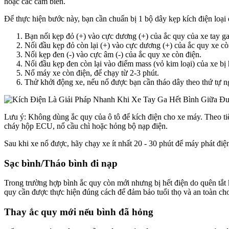
hoặc các cảm biến.
Để thực hiện bước này, bạn cần chuẩn bị 1 bộ dây kẹp kích điện loại
Bạn nối kẹp đỏ (+) vào cực dương (+) của ắc quy của xe tay ga
Nối đầu kẹp đỏ còn lại (+) vào cực dương (+) của ắc quy xe cò
Nối kẹp đen (-) vào cực âm (-) của ắc quy xe còn điện.
Nối đầu kẹp đen còn lại vào điểm mass (vỏ kim loại) của xe bị h
Nổ máy xe còn điện, để chạy từ 2-3 phút.
Thử khởi động xe, nếu nổ được bạn cần tháo dây theo thứ tự ng
Lưu ý: Không dùng ắc quy của ô tô để kích điện cho xe máy. Theo ti
cháy hộp ECU, nổ cầu chì hoặc hỏng bộ nạp điện.
Sau khi xe nổ được, hãy chạy xe ít nhất 20 - 30 phút để máy phát điện
Sạc bình/Tháo bình đi nạp
Trong trường hợp bình ắc quy còn mới nhưng bị hết điện do quên tắt 
quy cần được thực hiện đúng cách để đảm bảo tuổi thọ và an toàn ch
Thay ắc quy mới nếu bình đã hỏng