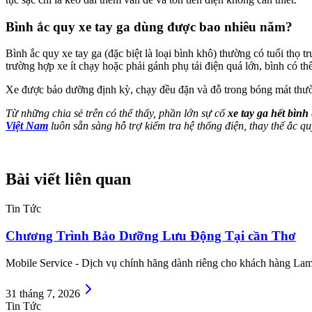
Bình ắc quy xe tay ga dùng được bao nhiêu năm?
Bình ắc quy xe tay ga (đặc biệt là loại bình khô) thường có tuổi thọ
trường hợp xe ít chạy hoặc phải gánh phụ tải điện quá lớn, bình có t
Xe được bảo dưỡng định kỳ, chạy đều đặn và đỗ trong bóng mát thườ
Từ những chia sẻ trên có thể thấy, phần lớn sự cố
xe tay ga hết bình
Việt Nam
luôn sẵn sàng hỗ trợ kiểm tra hệ thống điện, thay thế ắc 
Bài viết liên quan
Tin Tức
Chương Trình Bảo Dưỡng Lưu Động Tại cần Thơ
Mobile Service - Dịch vụ chính hãng dành riêng cho khách hàng Lam
31 tháng 7, 2026
Tin Tức