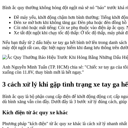
Bình ắc quy thường không hỏng đột ngột mà sẽ nó "báo" trước khá r
Đề máy yếu, khởi động chậm hơn bình thường: Tiếng khởi động x
Đèn xe mờ hơn khi không tăng ga: Đèn pha hoặc đèn đồng hồ bị
Còi nhỏ hoặc mất tiếng: Còi xe phụ thuộc vào điện áp ắc quy. 
Xe tắt đột ngột khi chạy tốc độ thấp: Ở tốc độ thấp, máy phát đ
Nếu bạn thấy từ 2 dấu hiệu xe tay ga hết bình trở lên trong danh sách
máy đột ngột rất cao, đặc biệt nguy hiểm khi đang lưu thông trên đư
Anh Nguyễn Minh Tuấn (TP. HCM) chia sẻ: "Chiếc xe tay ga của tôi b
xuống còn 11.8V, thay bình mới là hết ngay."
3 cách xử lý khi gặp tình trạng xe tay ga hế
Bình ắc quy là bộ phận cung cấp điện để khởi động động cơ, cấp nguồ
dù bình xăng vẫn còn đầy. Dưới đây là 3 bước xử lý đúng cách, giúp
Kích điện từ ắc quy xe khác
Phương pháp "kích điện" từ ắc quy xe khác là cách xử lý nhanh nhất 