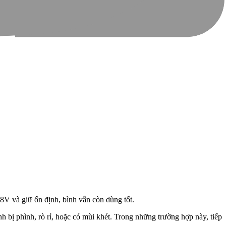
hập hay có mạch điện bị rò. Hãy mang xe đến gara uy tín để kiểm tra
.8V và giữ ổn định, bình vẫn còn dùng tốt.
h bị phình, rò rỉ, hoặc có mùi khét. Trong những trường hợp này, tiếp