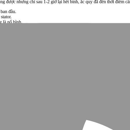
 được nhưng chỉ sau 1-2 giờ lại hết bình, ắc quy đã đến thời điểm cần
 ban đầu.
stator.
g là nổ bình.
n áp (V).
Ah.
ng tại Việt Nam.
ãng. Trong nhiều trường hợp, ắc quy hỏng sớm (dưới 12 tháng) được bả
 ga bị hết
ặp lại đúng thói quen đã làm hỏng bình cũ. Hiểu rõ nguyên nhân là bư
kỹ thuật đều xác nhận những nguyên nhân phổ biến sau:
Mức độ phổ
biến