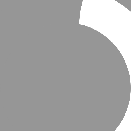
au thời gian
Rất cao
n hoạt động.
h khi nhiệt độ
nh kiệt điện
Cao
thoại qua USB
Cao
giờ.
 vào bình trong
Trung bình
n cạn kiệt.
 hãng, hoặc
 điện bất
Thấp