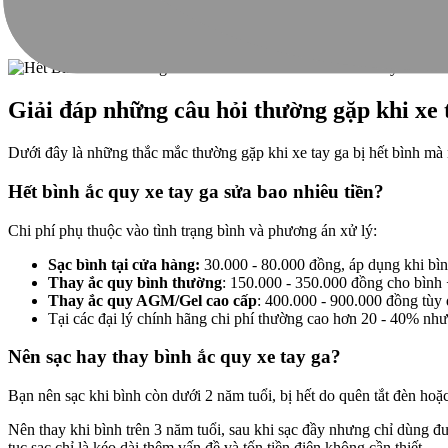
Sau khi xử lý xong, kiểm tra toàn diện hệ thống điện:
Hết bì
điện áp sạc ở các chế độ tốc độ khác nhau trước khi tin tưởng 
Giải đáp những câu hỏi thường gặp khi xe 
Dưới đây là những thắc mắc thường gặp khi xe tay ga bị hết bình mà
Hết bình ắc quy xe tay ga sửa bao nhiêu tiền?
Chi phí phụ thuộc vào tình trạng bình và phương án xử lý:
Sạc bình tại cửa hàng:
30.000 - 80.000 đồng, áp dụng khi bình
Thay ắc quy bình thường
: 150.000 - 350.000 đồng cho bình 
Thay ắc quy AGM/Gel cao cấp
: 400.000 - 900.000 đồng tùy
Tại các đại lý chính hãng chi phí thường cao hơn 20 - 40% nh
Nên sạc hay thay bình ắc quy xe tay ga?
Bạn nên sạc khi bình còn dưới 2 năm tuổi, bị hết do quên tắt đèn hoặc
Nên thay khi bình trên 3 năm tuổi, sau khi sạc đầy nhưng chỉ dùng đư
tục sạc chỉ là kéo dài thêm vấn đề và tốn tiền điện không cần thiết.